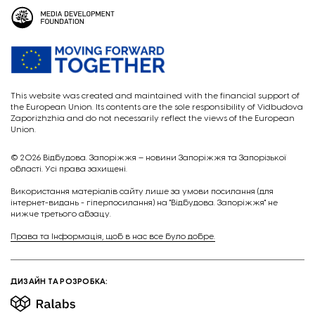
This website was created and maintained with the financial support of
the European Union. Its contents are the sole responsibility of Vidbudova
Zaporizhzhia and do not necessarily reflect the views of the European
Union.
© 2026
Відбудова. Запоріжжя – новини Запоріжжя та Запорізької
області. Усі права захищені.
Викориcтання матеріалів сайту лише за умови посилання (для
інтернет-видань - гіперпосилання) на "Відбудова. Запоріжжя" не
нижче третього абзацу.
Права та Інформація, щоб в нас все було добре.
ДИЗАЙН ТА РОЗРОБКА: