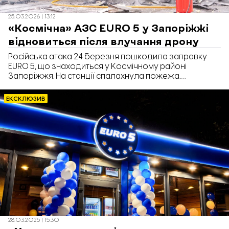
25.03.2026 | 13:12
«Космічна» АЗС EURO 5 у Запоріжжі
відновиться після влучання дрону
Російська атака 24 березня пошкодила заправку
EURO 5, що знаходиться у Космічному районі
Запоріжжя. На станції спалахнула пожежа.
Вогнеборці ДСНС оперативно її ліквідували. Жертв
немає. Про це повідомили на офіційному сайті
ЕКСКЛЮЗИВ
компанії.
28.03.2025 | 15:30