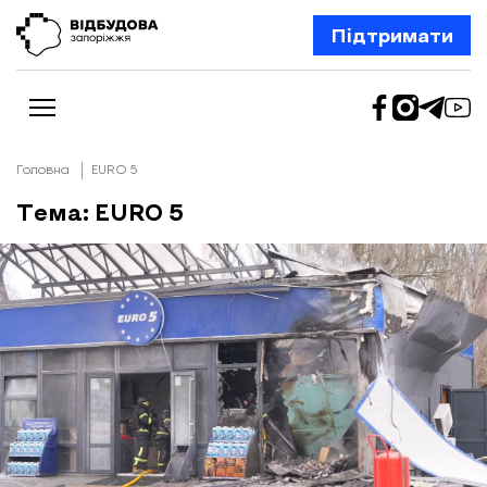
Підтримати
Головна
EURO 5
Тема: EURO 5
Новини
Відбудова Запоріжжя
Ексклюзив
Бізнес
Шлях додому
Відбудова. Життя
Колонки
Про нас
Редакційна політика