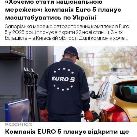
«Хочемо стати національною
мережею»: компанія Euro 5 планує
масштабуватись по Україні
Запорізька мережа автозаправних комплексів Euro
5 у 2025 році планує відкрити 22 нові станції. З них
більшість – в Київській області. Далі компанія хоче
масштабуватись по всій Україні. Про це під час
бізнес-зустрічі «Свої люди. Бізнес досвід» розповів
директор з маркетингу Euro 5 Михайло Малінін,
передає «Відбудова. Запоріжжя».
19.12.2024 | 10:15
Компанія EURO 5 планує відкрити ще