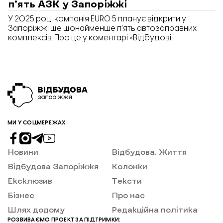
п’ять АЗК у Запоріжжі
У 2025 році компанія EURO 5 планує відкрити у
Запоріжжі ще щонайменше п’ять автозаправних
комплексів. Про це у коментарі «Відбудові.
Запоріжжя» розповів Володимир Мазурик, власник
мережі АЗК EURO 5.
МИ У СОЦМЕРЕЖАХ
Новини
Відбудова. Життя
Відбудова Запоріжжя
Колонки
Ексклюзив
Тексти
Бізнес
Про нас
Шлях додому
Редакційна політика
РОЗВИВАЄМО ПРОЕКТ ЗА ПІДТРИМКИ: