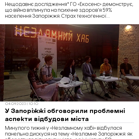
Нещодавнє дослідження* ГО «Екосенс» демонструє,
що війна вплинула на психічне здоров’я 59%
населення Запоріжжя. Страх техногенної
катастрофи (ЗАЕС), роз’єднання сім’ї, загибель
рідних, втрати домівок – це далеко не вичерпний
перелік викликів, з якими стикаються жителі міста.
Тож фундамент для відновлення психіки запоріжан
після війни варто закладати уже зараз.
04.09.2023 | 10:10
У Запоріжжі обговорили проблемні
аспекти відбудови міста
Минулого тижня у «Незламному хабі» відбулася
панельна дискусія на тему «Незламне Запоріжжя: як