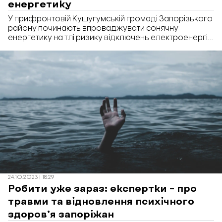
енергетику
У прифронтовій Кушугумській громаді Запорізького
району починають впроваджувати сонячну
енергетику на тлі ризику відключень електроенергії
та зростання вартості енергоносіїв. Про економічні
та екологічні переваги такого рішення, а також про
співпрацю з місцевими й міжнародними партнерами
«Відбудова. Запоріжжя» поспілкувалася з головою
ГО «Екосенс» Тетяною Жавжаровою та
представниками Кушугумської громади.
24.10.2023 | 18:29
Робити уже зараз: експертки – про
травми та відновлення психічного
здоров’я запоріжан