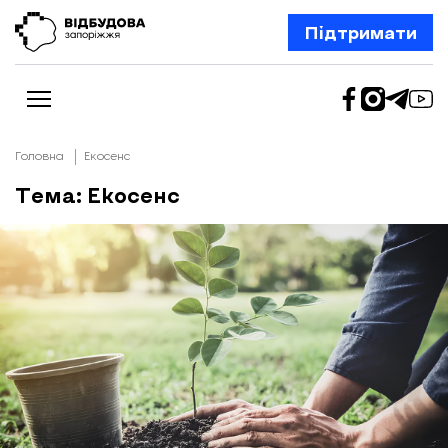
Підтримати
Головна
Екосенс
Тема: Екосенс
Новини
Відбудова Запоріжжя
Ексклюзив
Бізнес
Шлях додому
Відбудова. Життя
Колонки
Про нас
Редакційна політика