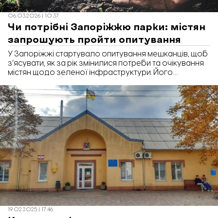
06.03.2026 | 10:37
Чи потрібні Запоріжжю парки: містян
запрошують пройти опитування
У Запоріжжі стартувало опитування мешканців, щоб
з’ясувати, як за рік змінилися потреби та очікування
містян щодо зеленої інфраструктури. Його
проводить громадська організація «Екосенс». Про
це «Відбудові. Запоріжжя» повідомили організатори.
19.02.2025 | 17:46