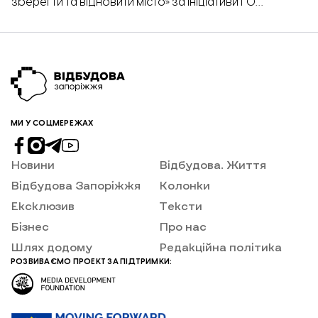
зберегти та відновити місто» за ініціативи ГО
«Екосенс» в рамках проєкту «Рада відновлення
Запоріжжя». В обговоренні основних проблем для
прифронтового міста у процесі його відновлення
взяли участь фахівці різних галузей, представники
громадських організацій та активна молодь міста.
Наразі у суспільстві є дві […]
МИ У СОЦМЕРЕЖАХ
Новини
Відбудова. Життя
Відбудова Запоріжжя
Колонки
Ексклюзив
Тексти
Бізнес
Про нас
Шлях додому
Редакційна політика
РОЗВИВАЄМО ПРОЕКТ ЗА ПІДТРИМКИ: