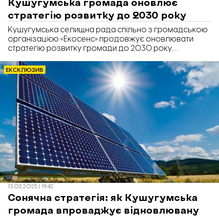
Кушугумська громада оновлює
стратегію розвитку до 2030 року
Кушугумська селищна рада спільно з громадською
організацією «Екосенс» продовжує оновлювати
стратегію розвитку громади до 2030 року.
Передусім розглядають, як вирішити проблеми із
водопостачанням, а також встановити в громаді
ЕКСКЛЮЗИВ
кілька сонячних станцій. Про це у коментарі
«Відбудові. Запоріжжя» розповіла голова ГО
«Екосенс» Тетяна Жавжарова.
13.02.2025 | 19:42
Сонячна стратегія: як Кушугумська
громада впроваджує відновлювану