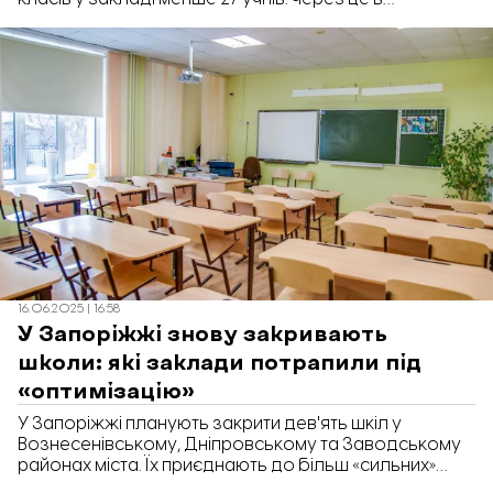
Запоріжжі відбувається об’єднання шкіл. Про це
повідомив виконувач обов’язків директора
департаменту освіти і науки Запорізької міськради
Віталій Лисенко під час засідання постійної
депутатської комісії з питань економічного розвитку.
16.06.2025 | 16:58
У Запоріжжі знову закривають
школи: які заклади потрапили під
«оптимізацію»
У Запоріжжі планують закрити дев'ять шкіл у
Вознесенівському, Дніпровському та Заводському
районах міста. Їх приєднають до більш «сильних»
закладів освіти задля економії бюджетних коштів.