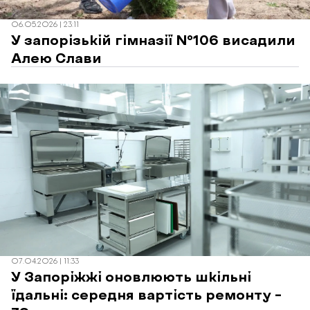
06.05.2026 | 23:11
У запорізькій гімназії №106 висадили
Алею Слави
07.04.2026 | 11:33
У Запоріжжі оновлюють шкільні
їдальні: середня вартість ремонту –