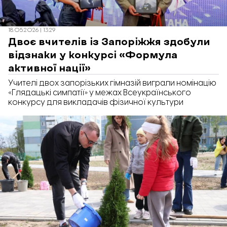
18.05.2026 | 13:29
Двоє вчителів із Запоріжжя здобули
відзнаки у конкурсі «Формула
активної нації»
Учителі двох запорізьких гімназій виграли номінацію
«Глядацькі симпатії» у межах Всеукраїнського
конкурсу для викладачів фізичної культури