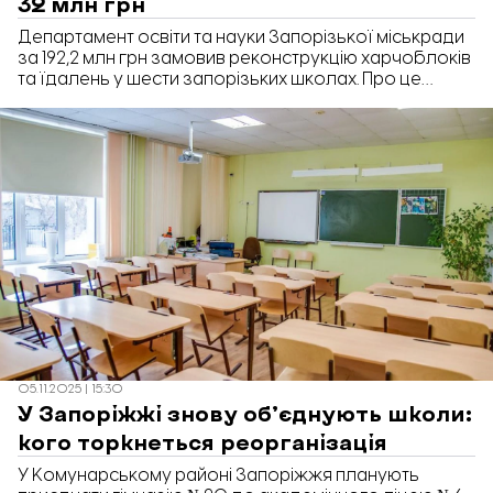
32 млн грн
Департамент освіти та науки Запорізької міськради
за 192,2 млн грн замовив реконструкцію харчоблоків
та їдалень у шести запорізьких школах. Про це
повідомляє «Відбудова. Запоріжжя» з посиланням
на Prozorro.
05.11.2025 | 15:30
У Запоріжжі знову об’єднують школи:
кого торкнеться реорганізація
У Комунарському районі Запоріжжя планують