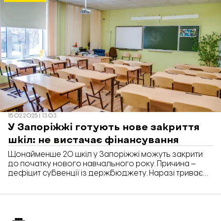
15.02.2025 | 13:03
У Запоріжжі готують нове закриття
шкіл: не вистачає фінансування
Щонайменше 20 шкіл у Запоріжжі можуть закрити
до початку нового навчального року. Причина –
дефіцит субвенції із держбюджету. Наразі триває
аналіз цих шкіл, а через місяць департамент освіти
та науки Запорізької міськради має представити
свої рішення щодо оптимізації. Про це стало відомо
під час засідання постійної депутатської комісії
міської ради, передає «Відбудова. Запоріжжя».