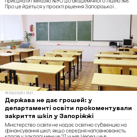
приєднати гімназію №90 до академічного ліцею №6.
Про це йдеться у проєкті рішення Запорізької
міськради.
19.06.2025 | 15:21
Держава не дає грошей: у
департаменті освіти прокоментували
закриття шкіл у Запоріжжі
Міністерство освіти не надає освітню субвенцію на
фінансування шкіл, якщо середня наповнюваність
класів у закладі менше 27 учнів. Через це в