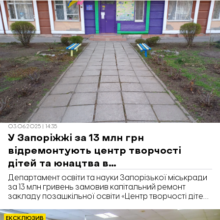
Про це йдеться у проєктах рішення.
03.06.2025 | 14:35
У Запоріжжі за 13 млн грн
відремонтують центр творчості
дітей та юнацтва в
Олександрівському районі
Департамент освіти та науки Запорізької міськради
за 13 млн гривень замовив капітальний ремонт
закладу позашкільної освіти «Центр творчості дітей
та юнацтва» Олександрівського району. Про це
йдеться у тендері на Prozorro.
ЕКСКЛЮЗИВ