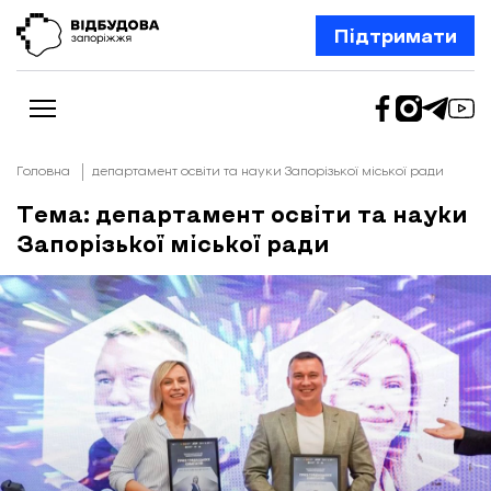
Підтримати
Головна
департамент освіти та науки Запорізької міської ради
Тема: департамент освіти та науки
Запорізької міської ради
Новини
Відбудова Запоріжжя
Ексклюзив
Бізнес
Шлях додому
Відбудова. Життя
Колонки
Про нас
Редакційна політика