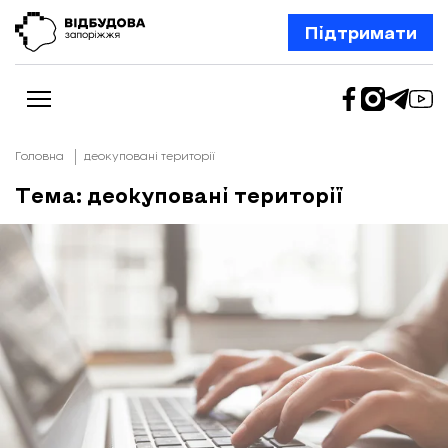
Підтримати
Головна
деокуповані території
Тема: деокуповані території
Новини
Відбудова Запоріжжя
Ексклюзив
Бізнес
Шлях додому
Відбудова. Життя
Колонки
Про нас
Редакційна політика