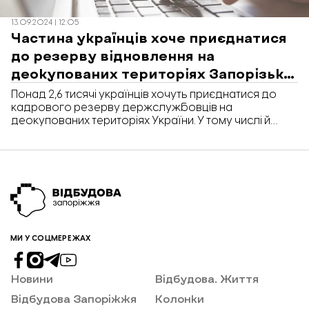
13.09.2024 | 12:05
Частина українців хоче приєднатися
до резерву відновлення на
деокупованих територіях Запорізької
області
Понад 2,6 тисячі українців хочуть приєднатися до
кадрового резерву держслужбовців на
деокупованих територіях України. У тому числі й
Запорізької області.
МИ У СОЦМЕРЕЖАХ
Новини
Відбудова. Життя
Відбудова Запоріжжя
Колонки