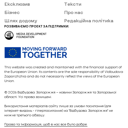
Ексклюзив
Тексти
Бізнес
Про нас
Шлях додому
Редакційна політика
РОЗВИВАЄМО ПРОЕКТ ЗА ПІДТРИМКИ:
This website was created and maintained with the financial support of
the European Union. Its contents are the sole responsibility of Vidbudova
Zaporizhzhia and do not necessarily reflect the views of the European
Union.
© 2026
Відбудова. Запоріжжя – новини Запоріжжя та Запорізької
області. Усі права захищені.
Викориcтання матеріалів сайту лише за умови посилання (для
інтернет-видань - гіперпосилання) на "Відбудова. Запоріжжя" не
нижче третього абзацу.
Права та Інформація, щоб в нас все було добре.