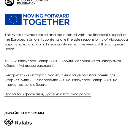
This website was created and maintained with the financial support of
the European Union. Its contents are the sole responsibility of Vidbudova
Zaporizhzhia and do not necessarily reflect the views of the European
Union.
© 2026
Відбудова. Запоріжжя – новини Запоріжжя та Запорізької
області. Усі права захищені.
Викориcтання матеріалів сайту лише за умови посилання (для
інтернет-видань - гіперпосилання) на "Відбудова. Запоріжжя" не
нижче третього абзацу.
Права та Інформація, щоб в нас все було добре.
ДИЗАЙН ТА РОЗРОБКА: