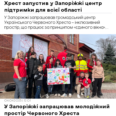
Хрест запустив у Запоріжжі центр
підтримки для всієї області
У Запоріжжі запрацював громадський центр
Українського Червоного Хреста – інклюзивний
простір, що працює за принципом «єдиного вікна».
Тут громадяни можуть в одному місці отримати
широкий спектр соціальних, психологічних та освітніх
послуг. Про це повідомили в міській раді.
04.04.2025 | 12:01
У Запоріжжі запрацював молодіжний
простір Червоного Хреста