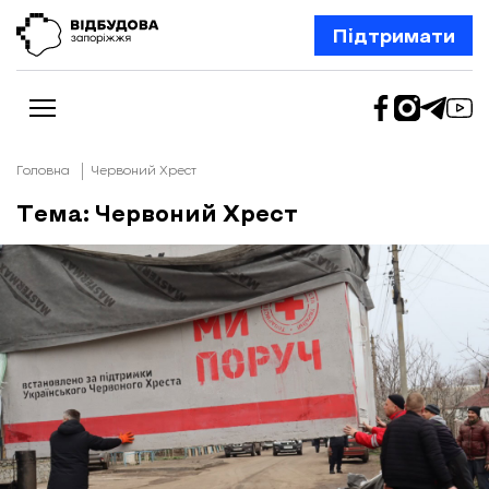
Підтримати
Головна
Червоний Хрест
Тема: Червоний Хрест
Новини
Відбудова Запоріжжя
Ексклюзив
Бізнес
Шлях додому
Відбудова. Життя
Колонки
Про нас
Редакційна політика