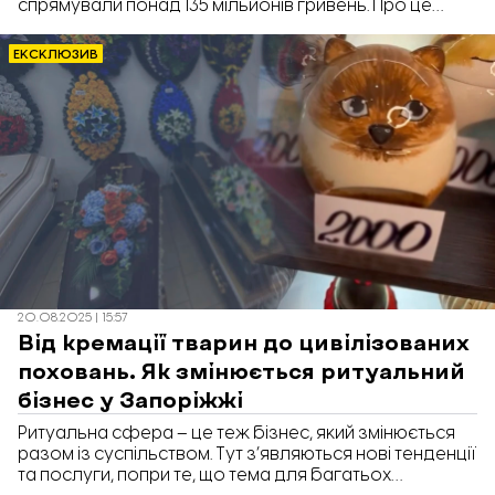
спрямували понад 135 мільйонів гривень. Про це
повідомили в компанії «Метінвест».
ЕКСКЛЮЗИВ
20.08.2025 | 15:57
Від кремації тварин до цивілізованих
поховань. Як змінюється ритуальний
бізнес у Запоріжжі
Ритуальна сфера – це теж бізнес, який змінюється
разом із суспільством. Тут з’являються нові тенденції
та послуги, попри те, що тема для багатьох