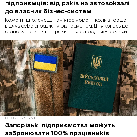
підприємців: від раків на автовокзалі
до власних бізнес-систем
Кожен підприємець пам’ятає момент, коли вперше
відчув себе справжнім бізнесменом. Для когось це
сталося ще в шкільні роки під час продажу раків чи
листівок, для інших – коли змогли побудувати
власну бізнес-систему, що працює без їхньої участі.
Запорізькі підприємці розповіли «Бізнесу.
Запоріжжя», як вони заробили свої перші
підприємницькі гроші.
03.09.2025 | 16:21
Запорізькі підприємства можуть
забронювати 100% працівників