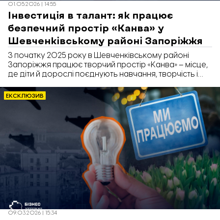
01.05.2026 | 14:55
Інвестиція в талант: як працює
безпечний простір «Канва» у
Шевченківському районі Запоріжжя
З початку 2025 року в Шевченківському районі
Запоріжжя працює творчий простір «Канва» – місце,
де діти й дорослі поєднують навчання, творчість і
дозвілля. Центр відкрили дві подруги – Анастасія
Наркевич та Анастасія Романчук. Засновниці
ЕКСКЛЮЗИВ
будували бізнес в умовах війни, емоційних гойдалок
і постійних викликів для малого бізнесу. Про цей
досвід і щоденну роботу простору співвласниці
розповіли «Бізнесу. Запоріжжя».
09.03.2026 | 15:34