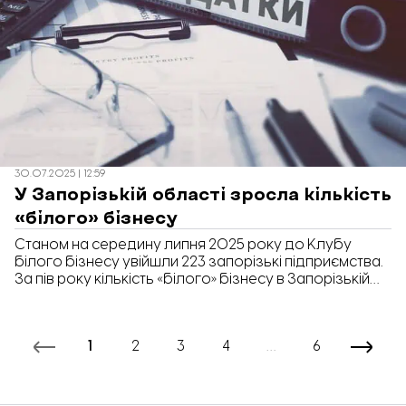
30.07.2025 | 12:59
У Запорізькій області зросла кількість
«білого» бізнесу
Станом на середину липня 2025 року до Клубу
білого бізнесу увійшли 223 запорізькі підприємства.
За пів року кількість «білого» бізнесу в Запорізькій
області зросла на 12%. Про це йдеться в аналітиці
«Опендатабот».
1
2
3
4
…
6