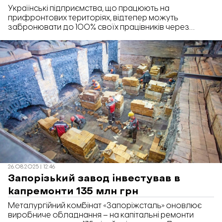
Українські підприємства, що працюють на
прифронтових територіях, відтепер можуть
забронювати до 100% своїх працівників через
портал «Дія». Про це повідомили в Мінцифри.
26.08.2025 | 12:46
Запорізький завод інвестував в
капремонти 135 млн грн
Металургійний комбінат «Запоріжсталь» оновлює
виробниче обладнання – на капітальні ремонти