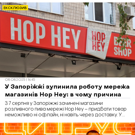
залишається складною та чутливою. «Відбудова.
Запоріжжя» поспілкувалася з власником компанії
ЕКСКЛЮЗИВ
ритуальних послуг «Чорна роза» Олександром
Кучковим про те, як сьогодні працює похоронний
бізнес.
08.08.2025 | 16:45
У Запоріжжі зупинила роботу мережа
магазинів Hop Hey: в чому причина
З 7 серпня у Запоріжжі зачинені магазини
розливного пива мережі Hop Hey – придбати товар
неможливо ні офлайн, ні навіть через доставку. У
компанії Hop Hey на запит «Відбудови. Запоріжжя»
підтвердили, що всі їхні магазини у місті тимчасово не
працюють.