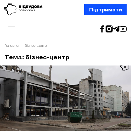
Підтримати
Головна
бізнес-центр
Тема: бізнес-центр
Новини
Відбудова Запоріжжя
Ексклюзив
Бізнес
Шлях додому
Відбудова. Життя
Колонки
Про нас
Редакційна політика