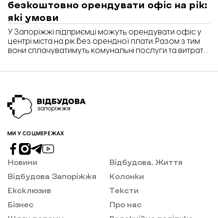
безкоштовно орендувати офіс на рік:
які умови
У Запоріжжі підприємці можуть орендувати офіс у
центрі міста на рік без орендної плати. Разом з тим
вони сплачуватимуть комунальні послуги та витрати
на обслуговування бізнес-центру. Про це у
коментарі «Відбудові. Запоріжжя» повідомила Олеся
Коваленко, директорка БЦ ECO Tower.
МИ У СОЦМЕРЕЖАХ
Новини
Відбудова. Життя
Відбудова Запоріжжя
Колонки
Ексклюзив
Тексти
Бізнес
Про нас