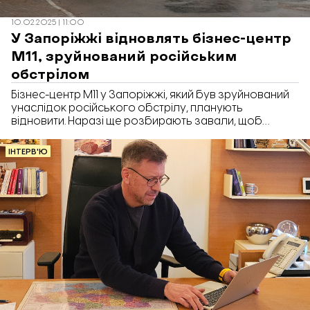
10.02.2025 | 11:00
У Запоріжжі відновлять бізнес-центр
М11, зруйнований російським
обстрілом
Бізнес-центр М11 у Запоріжжі, який був зруйнований
унаслідок російського обстрілу, планують
відновити. Наразі ще розбирають завали, щоб
остаточно оцінити ступінь руйнувань. Про це в
інтервʼю «Відбудові. Запоріжжя» розповів Борис
ІНТЕРВ'Ю
Шестопалов, співвласник та CEO компанії HD-Group,
якій належить зруйнований бізнес-центр.