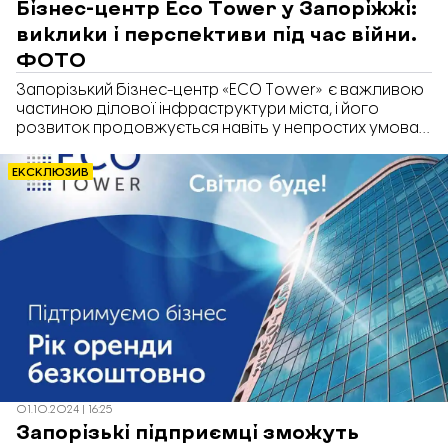
Бізнес-центр Eco Tower у Запоріжжі:
виклики і перспективи під час війни.
ФОТО
Запорізький бізнес-центр «ЕCO Tower» є важливою
частиною ділової інфраструктури міста, і його
розвиток продовжується навіть у непростих умовах
сьогодення. Це один із найбільших бізнес-центрів
регіону, який пропонує сучасні офісні простори для
ЕКСКЛЮЗИВ
великого та малого бізнесу. Про те, як «ЕCO Tower»
намагається адаптуватися до нових умов і залучати
орендарів «Відбудові. Запоріжжя» розповіла
директор бізнес-центру Олеся Коваленко.
01.10.2024 | 16:25
Запорізькі підприємці зможуть