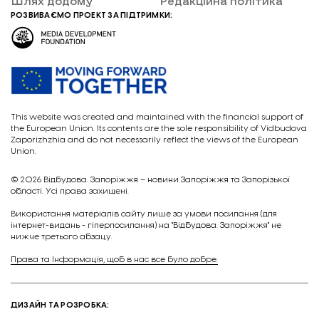
Шлях додому
Редакційна політика
РОЗВИВАЄМО ПРОЕКТ ЗА ПІДТРИМКИ:
This website was created and maintained with the financial support of
the European Union. Its contents are the sole responsibility of Vidbudova
Zaporizhzhia and do not necessarily reflect the views of the European
Union.
© 2026
Відбудова. Запоріжжя – новини Запоріжжя та Запорізької
області. Усі права захищені.
Викориcтання матеріалів сайту лише за умови посилання (для
інтернет-видань - гіперпосилання) на "Відбудова. Запоріжжя" не
нижче третього абзацу.
Права та Інформація, щоб в нас все було добре.
ДИЗАЙН ТА РОЗРОБКА: