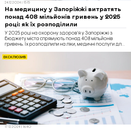
24.12.2024 | 15:15
На медицину у Запоріжжі витратять
понад 408 мільйонів гривень у 2025
році: як їх розподілили
У 2025 році на охорону здоров’я у Запоріжжі з
бюджету міста спрямують понад 408 мільйонів
гривень. Їх розподілили на ліки, медичні послуги для
незахищених верств населення, оплату
комунальних послуг і зарплат тощо. Про це
ЕКСКЛЮЗИВ
повідомляє «Відбудова. Запоріжжя» з посиланням
на міську програму «Охорона здоров’я міста
Запоріжжя на період 2025-2027 роки».
17.12.2024 | 16:40