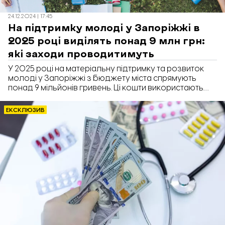
24.12.2024 | 17:45
На підтримку молоді у Запоріжжі в
2025 році виділять понад 9 млн грн:
які заходи проводитимуть
У 2025 році на матеріальну підтримку та розвиток
молоді у Запоріжжі з бюджету міста спрямують
понад 9 мільйонів гривень. Ці кошти використають
для організації заходів й залучення молоді в
активне життя міста. Про це повідомляє «Відбудова.
ЕКСКЛЮЗИВ
Запоріжжя» з посиланням на рішення Запорізької
міської ради № 8 від 04.12.2024.