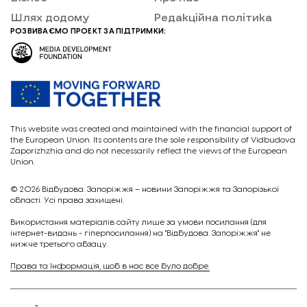
Шлях додому
Редакційна політика
РОЗВИВАЄМО ПРОЕКТ ЗА ПІДТРИМКИ:
This website was created and maintained with the financial support of
the European Union. Its contents are the sole responsibility of Vidbudova
Zaporizhzhia and do not necessarily reflect the views of the European
Union.
© 2026
Відбудова. Запоріжжя – новини Запоріжжя та Запорізької
області. Усі права захищені.
Викориcтання матеріалів сайту лише за умови посилання (для
інтернет-видань - гіперпосилання) на "Відбудова. Запоріжжя" не
нижче третього абзацу.
Права та Інформація, щоб в нас все було добре.