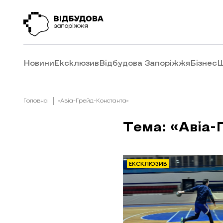
Новини
Ексклюзив
Відбудова Запоріжжя
Бізнес
Ш
Головна
«Авіа-Грейд-Константа»
Тема: «Авіа-
ЕКСКЛЮЗИВ