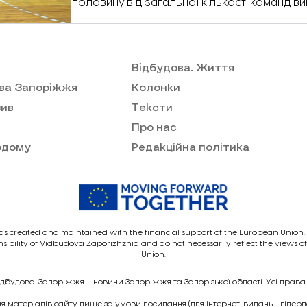
половину від загальної кількості команд ви
Однак з початком повномасштабного вторг
змінилася. Як попри труднощі запорізький
розвиватися «Відбудова. Запоріжжя» запит
«Авіа-Грейд-Константа» Павлом Гурковськ
Відбудова. Життя
Криштопою.
ва Запоріжжя
Колонки
ив
Тексти
Про нас
одому
Редакційна політика
as created and maintained with the financial support of the European Union. I
nsibility of Vidbudova Zaporizhzhia and do not necessarily reflect the views 
Union.
ідбудова. Запоріжжя – новини Запоріжжя та Запорізької області. Усі права
 матеріалів сайту лише за умови посилання (для інтернет-видань - гіпер