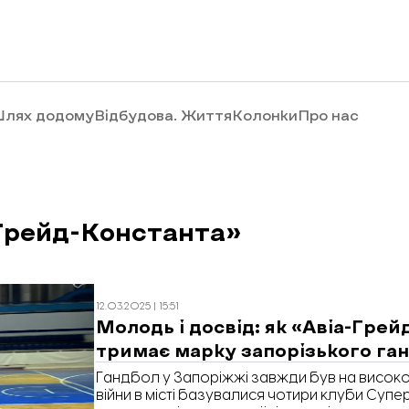
лях додому
Відбудова. Життя
Колонки
Про нас
Грейд-Константа»
12.03.2025 | 15:51
Молодь і досвід: як «Авіа-Гре
тримає марку запорізького га
Гандбол у Запоріжжі завжди був на високом
війни в місті базувалися чотири клуби Супе