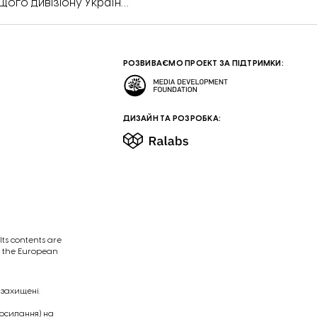
щого дивізіону України.
нення ситуація значно
 гандбол продовжує
ала тренерів команди
им та Олександром
РОЗВИВАЄМО ПРОЕКТ ЗА ПІДТРИМКИ:
ДИЗАЙН ТА РОЗРОБКА:
ts contents are
of the European
 захищені.
посилання) на