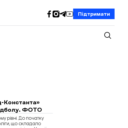
Підтримати
йд-Константа»
ндболу. ФОТО
у рівні. До початку
рліги, що складало