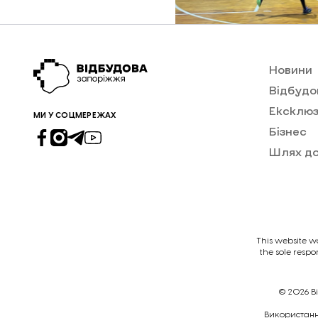
Новини
Відбудо
Ексклюз
МИ У СОЦМЕРЕЖАХ
Бізнес
Шлях д
This website w
the sole respo
© 2026
В
Викориcтання