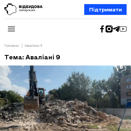
Підтримати
Головна
Аваліані 9
Тема: Аваліані 9
Новини
Відбудова Запоріжжя
Ексклюзив
Бізнес
Шлях додому
Відбудова. Життя
Колонки
Про нас
Редакційна політика