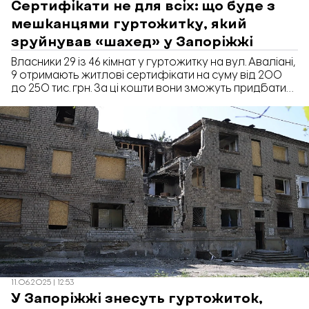
Сертифікати не для всіх: що буде з
мешканцями гуртожитку, який
зруйнував «шахед» у Запоріжжі
Власники 29 із 46 кімнат у гуртожитку на вул. Аваліані,
9 отримають житлові сертифікати на суму від 200
до 250 тис. грн. За ці кошти вони зможуть придбати
нову кімнату з аналогічною площею. Про це
повідомили в департаменті ЖКГ Запорізької
міськради під час засідання депутатської комісії з
питань економічного розвитку, передає «Відбудова.
Запоріжжя».
11.06.2025 | 12:53
У Запоріжжі знесуть гуртожиток,