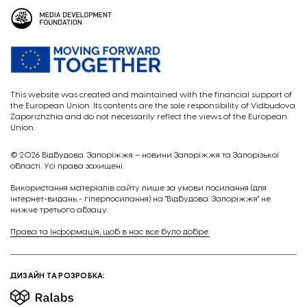
This website was created and maintained with the financial support of
the European Union. Its contents are the sole responsibility of Vidbudova
Zaporizhzhia and do not necessarily reflect the views of the European
Union.
© 2026
Відбудова. Запоріжжя – новини Запоріжжя та Запорізької
області. Усі права захищені.
Викориcтання матеріалів сайту лише за умови посилання (для
інтернет-видань - гіперпосилання) на "Відбудова. Запоріжжя" не
нижче третього абзацу.
Права та Інформація, щоб в нас все було добре.
ДИЗАЙН ТА РОЗРОБКА: