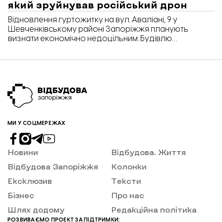
який зруйнував російський дрон
Відновлення гуртожитку на вул. Аваліані, 9 у
Шевченківському районі Запоріжжя планують
визнати економічно недоцільним. Будівлю
демонтують, а власникам кімнат виплатять
компенсації на придбання нового житла. Про це
йдеться в проєкті рішення Запорізької міськради.
МИ У СОЦМЕРЕЖАХ
Новини
Відбудова. Життя
Відбудова Запоріжжя
Колонки
Ексклюзив
Тексти
Бізнес
Про нас
Шлях додому
Редакційна політика
РОЗВИВАЄМО ПРОЕКТ ЗА ПІДТРИМКИ: