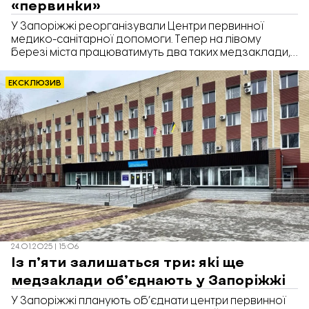
«первинки»
У Запоріжжі реорганізували Центри первинної
медико-санітарної допомоги. Тепер на лівому
березі міста працюватимуть два таких медзаклади,
а на правому – один. Завдяки оптимізації закладів
«первинки» бюджету Запоріжжя вдасться
ЕКСКЛЮЗИВ
зекономити 15,6 млн грн на рік. Про це стало відомо
під час засідання 27-ї сесії Запорізької міськради,
передає «Відбудова. Запоріжжя».
24.01.2025 | 15:06
Із п’яти залишаться три: які ще
медзаклади об’єднають у Запоріжжі
У Запоріжжі планують об’єднати центри первинної