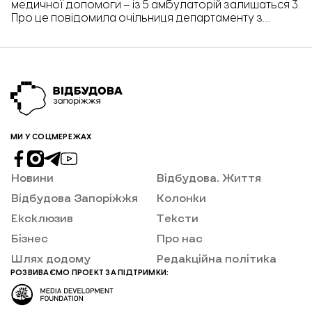
медичної допомоги – із 5 амбулаторій залишаться 3.
Про це повідомила очільниця департаменту з
питань охорони здоров’я Запорізької міськради
Анна Дуб під час засідання постійної депутатської
комісії, передає «Відбудова. Запоріжжя».
МИ У СОЦМЕРЕЖАХ
Новини
Відбудова. Життя
Відбудова Запоріжжя
Колонки
Ексклюзив
Тексти
Бізнес
Про нас
Шлях додому
Редакційна політика
РОЗВИВАЄМО ПРОЕКТ ЗА ПІДТРИМКИ: