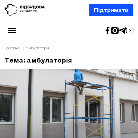
Підтримати
Головна
амбулаторія
Тема: амбулаторія
Новини
Відбудова Запоріжжя
Ексклюзив
Бізнес
Шлях додому
Відбудова. Життя
Колонки
Про нас
Редакційна політика