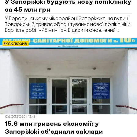
У Запоріжжі будують нову поліклініку
за 45 млн грн
У Бородинському мікрорайоні Запоріжжя, на вулиці
Товариській, триває облаштування нової поліклініки.
Вартість робіт - 45 млн грн. Відкрити оновлений
медзаклад планують до кінця року, повідомили в
Запорізькій обласній військовій адміністрації.
ЕКСКЛЮЗИВ
06.03.2025 | 13:41
15,6 млн гривень економії: у
Запоріжжі об’єднали заклади