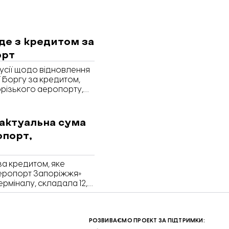
де з кредитом за
орт
кусії щодо відновлення
 боргу за кредитом,
орізького аеропорту,
домляє кореспондентка
 актуальна сума
опорт,
за кредитом, яке
еропорт Запоріжжя»
ерміналу, складала 12,6
в гривень. Про це
 ефективної роботи та
кої міськради на запит
РОЗВИВАЄМО ПРОЕКТ ЗА ПІДТРИМКИ: