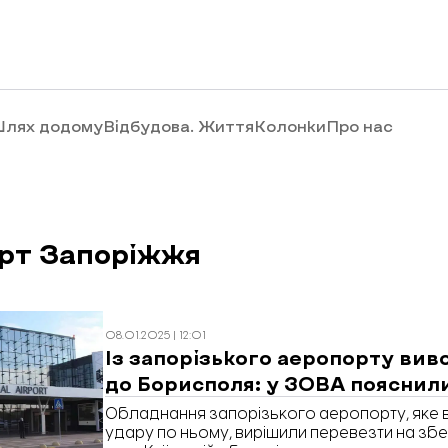
лях додому
Відбудова. Життя
Колонки
Про нас
рт Запоріжжя
08.01.2025 | 12:01
Із запорізького аеропорту вив
до Борисполя: у ЗОВА пояснил
Обладнання запорізького аеропорту, яке в
удару по ньому, вирішили перевезти на збе