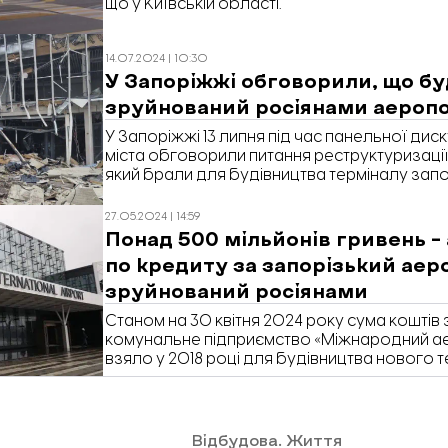
що у Київській області.
14.07.2024 | 10:30
У Запоріжжі обговорили, що бу
зруйнований росіянами аероп
У Запоріжжі 13 липня під час панельної дис
міста обговорили питання реструктуризації
який брали для будівництва терміналу зап
зруйнованого нині росіянами. Про це пові
«Відбудови. Запоріжжя».
27.05.2024 | 14:59
Понад 500 мільйонів гривень –
по кредиту за запорізький аер
зруйнований росіянами
Станом на 30 квітня 2024 року сума коштів 
комунальне підприємство «Міжнародний а
взяло у 2018 році для будівництва нового т
мільйонів доларів або більше 500 мільйоні
йдеться у відповіді Департаменту з питань
розвитку комунальних підприємств Запорізь
«Відбудова. Запоріжжя».
Відбудова. Життя