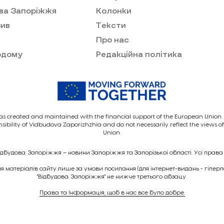
ва Запоріжжя
Колонки
ив
Тексти
Про нас
одому
Редакційна політика
as created and maintained with the financial support of the European Union. I
nsibility of Vidbudova Zaporizhzhia and do not necessarily reflect the views 
Union.
ідбудова. Запоріжжя – новини Запоріжжя та Запорізької області. Усі права
 матеріалів сайту лише за умови посилання (для інтернет-видань - гіпер
"Відбудова. Запоріжжя" не нижче третього абзацу.
Права та Інформація, щоб в нас все було добре.