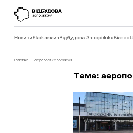
Новини
Ексклюзив
Відбудова Запоріжжя
Бізнес
Ш
Головна
аеропорт Запоріжжя
Тема: аеропо