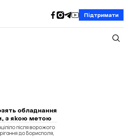
Підтримати
озять обладнання
и, з якою метою
ціліло після ворожого
рігання до Борисполя,