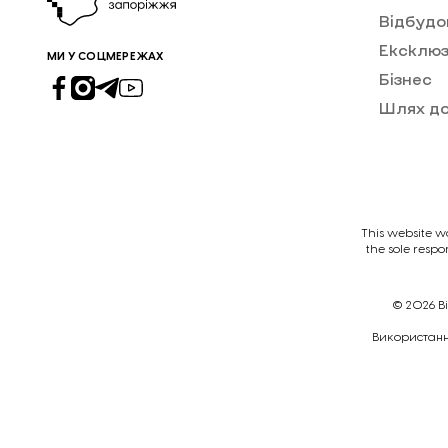
Відбудо
Ексклюз
МИ У СОЦМЕРЕЖАХ
Бізнес
Шлях д
This website w
the sole respo
© 2026
В
Викориcтання