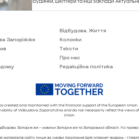
будинки, шелтери та інші заклади. Актуальн
станом на січень 2025 року журналісти «Ві
отримали у відповіді Запорізької обласної 
на інформаційний запит.
Відбудова. Життя
ва Запоріжжя
Колонки
ив
Тексти
Про нас
одому
Редакційна політика
as created and maintained with the financial support of the European Union. I
nsibility of Vidbudova Zaporizhzhia and do not necessarily reflect the views 
Union.
ідбудова. Запоріжжя – новини Запоріжжя та Запорізької області. Усі права
 матеріалів сайту лише за умови посилання (для інтернет-видань - гіпер