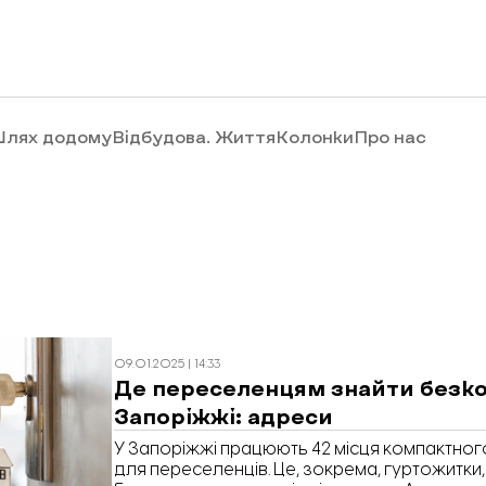
лях додому
Відбудова. Життя
Колонки
Про нас
09.01.2025 | 14:33
Де переселенцям знайти безк
Запоріжжі: адреси
У Запоріжжі працюють 42 місця компактног
для переселенців. Це, зокрема, гуртожитки,