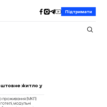
Підтримати
оштовне житло у
о проживання (МКП)
 готелі, модульні