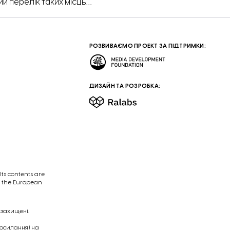
ий перелік таких місць
дбудови. Запоріжжя»
військової адміністрації
РОЗВИВАЄМО ПРОЕКТ ЗА ПІДТРИМКИ:
ДИЗАЙН ТА РОЗРОБКА:
ts contents are
of the European
 захищені.
посилання) на