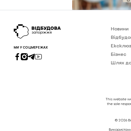
Новини
Відбудо
Ексклюз
МИ У СОЦМЕРЕЖАХ
Бізнес
Шлях д
This website w
the sole respo
© 2026
В
Викориcтання