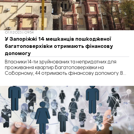
01.11.2023 | 09:54
У Запоріжжі 14 мешканців пошкодженої
багатоповерхівки отримають фінансову
допомогу
Власники 14-ти зруйнованих та непридатних для
проживання квартир багатоповерхівки на
Соборному, 44 отримають фінансову допомогу. В
міській раді говорять, що з листопада вони почнуть
щомісячно отримувати по 10 тис. грн на родину.
Також разову виплату на ремонт у розмірі 15 тис. грн
оформили 9 людей пільгових категорій. Гроші їм
обіцяють виплатити найближчими днями. Минулого
тижня […]