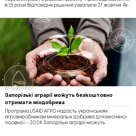
в 1,5 рази. Відповідне рішення ухвалили 27 жовтня. Як
пояснили в Запорізькому обласному центрі
зайнятості, відтепер можна отримати оплату більшу,
ніж передбачалось раніше, а саме – 1,5 мінімальних
заробітних плат (до 10 050 грн). Планується, що з 1
січня 2024 року […]
01.11.2023 | 15:01
Запорізькі аграрії можуть безкоштовно
отримати міндобрива
Програма USAID АГРО надасть українським
агровиробникам мінеральні добрива для весняної
посівної – 2024. Запорізькі аграрії можуть
безкоштовно отримати до 2 тонн міндобрив на
господарство. Про це інформує Міністерство