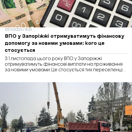
02.11.2023 | 14:33
ВПО у Запоріжжі отримуватимуть фінансову
допомогу за новими умовами: кого це
стосується
З 1 листопада цього року ВПО у Запоріжжі
отримуватимуть фінансові виплати на проживання
за новими умовами. Це стосується тих переселенців,
які вперше звертаються за призначенням такої
допомоги. Про це інформує Міністерство з питань
реінтеграції тимчасово окупованих територій
України. Тепер для оформлення виплат ВПО має
звертатись одна особа від всієї сімʼї, а не кожен
член родини […]