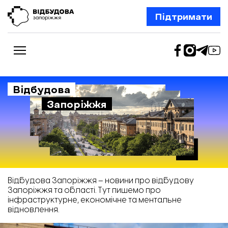
Підтримати
Відбудова
Запоріжжя
Новини
Відбудова Запоріжжя
Ексклюзив
Бізнес
Шлях додому
Відбудова. Життя
Колонки
Відбудова Запоріжжя – новини про відбудову
Про нас
Запоріжжя та області. Тут пишемо про
Редакційна політика
інфраструктурне, економічне та ментальне
відновлення.