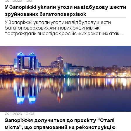
02.11.2023 | 11:20
У Запоріжжі уклали угоди на відбудову шести
зруйнованих багатоповерхівок
У Запоріжжі уклали угоди на відбудову шести
багатоповерхових житлових будинків, які
постраждали внаслідок російських ракетних атак.
Про це інформує Державне агентство відновлення
та розвитку інфраструктури України. “Наразі
розпочинаємо відбудову житлових будинків по вул.
Незалежної України (Якова Новицького), 80; Миру, 14;
Незалежної України, 67; Камʼяногірська, 6,
Запорізька 2-А і 2-Б”, – йдеться у повідомленні.
Зауважимо, що […]
02.11.2023 | 10:06
Запоріжжя долучиться до проєкту “Сталі
міста”, що спрямований на реконструкцію