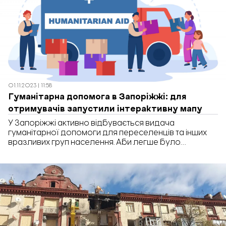
заготівлю дров, плетіння маскувальних сіток,
розвантаження та фасування гуманітарної
допомоги, надання […]
01.11.2023 | 11:58
Гуманітарна допомога в Запоріжжі: для
отримувачів запустили інтерактивну мапу
У Запоріжжі активно відбувається видача
гуманітарної допомоги для переселенців та інших
вразливих груп населення. Аби легше було
дізнатися, куди можна звернутись, нещодавно
запустили інтерактивну мапу Ukraine Services Advisor.
Про це повідомили у Міністерстві з питань
реінтеграції тимчасово окупованих територій
України. На карті позначені центри міжнародних та
українських організацій, які надають допомогу,
вказані години їх роботи, […]