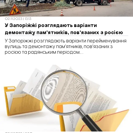
02.11.2023 | 13:13
У Запоріжжі розглядають варіанти
демонтажу пам’ятників, пов’язаних з росією
У Запоріжжі розглядають варіанти перейменування
вулиць та демонтажу пам’ятників, пов’язаних з
росією та радянським періодом.
Відбудова.Запоріжжя розбиралась, які монументи
внесли до переліку об’єктів, що містять символіку
російської імперської політики. Так, до цього списку
входить один із найбільш відомих пам’ятників у місті –
пам’ятник Михайлу Глінці, що встановлений біля
Запорізької обласної філармонії. Підставою для
демонтажу називають […]