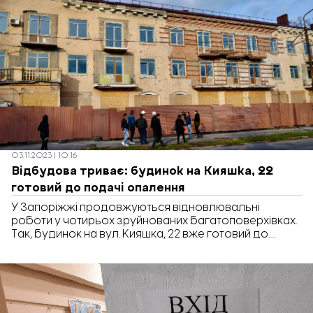
03.11.2023 | 10:16
Відбудова триває: будинок на Кияшка, 22
готовий до подачі опалення
У Запоріжжі продовжуються відновлювальні
роботи у чотирьох зруйнованих багатоповерхівках.
Так, будинок на вул. Кияшка, 22 вже готовий до
подачі опалення: у ньому встановили
індивідуальний тепловий пункт і батареї. Про
це повідомили під час чергової виїзної наради
представники міської влади та підрядної організації.
“У квартирах триває штукатурення, завершено