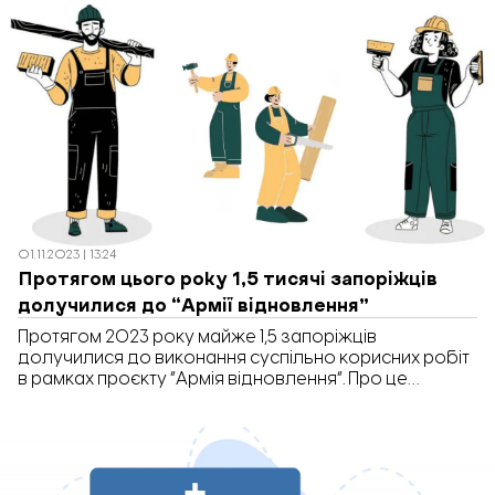
аграрної політики та продовольства України. Усього
в рамках програми 7 тисячам українським
агровиробникам передадуть 14 тисяч тонн добрив.
Ті, хто обробляють від 5 до 20 гектарів землі […]
01.11.2023 | 13:24
Протягом цього року 1,5 тисячі запоріжців
долучилися до “Армії відновлення”
Протягом 2023 року майже 1,5 запоріжців
долучилися до виконання суспільно корисних робіт
в рамках проєкту “Армія відновлення”. Про це
розповіла директорка Запорізького обласного
центру зайнятості Ірина Дуднік. “Роботи, які
виконуються безробітними в Запорізькій області,
спрямовані на забезпечення життєдіяльності
населення, яке постраждало від наслідків війни,