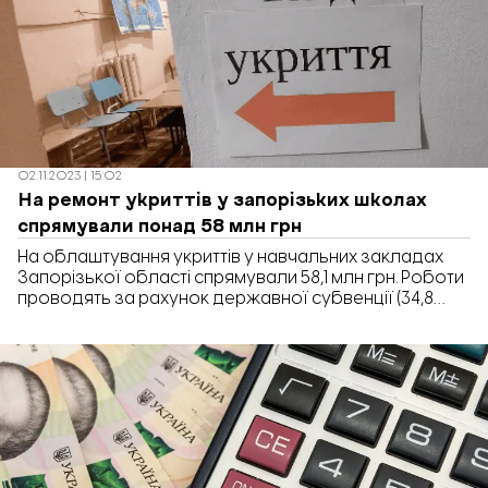
стяжку підлоги, встановлено вікна зі сторони вулиці.
У квартирах 1-го під’їзду змонтовано […]
02.11.2023 | 15:02
На ремонт укриттів у запорізьких школах
спрямували понад 58 млн грн
На облаштування укриттів у навчальних закладах
Запорізької області спрямували 58,1 млн грн. Роботи
проводять за рахунок державної субвенції (34,8
млн) та місцевих бюджетів (23,2 млн), зокрема для
можливості введення змішаного формату навчання.
Відповідно до рішення Ради оборони Запорізької
області 36 закладам освіти погоджено проведення
навчального процесу у змішаному форматі. За
попередньою інформацією, ці освітні заклади […]