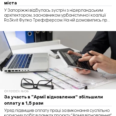
міста
У Запоріжжі відбулась зустріч з нідерландським
архітектором, засновником урбаністичної коаліції
Ro3kvit Фулко Трефферсом. На ній домовились про
залучення Запоріжжя до проєкту “Сталі міста”. Про
це повідомляють в Запорізькій міській раді. Даний
проєкт спрямований на реконструкцію міста та
реалізується за підтримки німецького фонду GIZ.
Також Запоріжжя відвідав президент асоціації
архітектури Франції, урбаніст і архітектор Мартін
Дюплантьє. […]
01.11.2023 | 16:06
За участь в “Армії відновлення” збільшили
оплату в 1,5 рази
Уряд підвищив оплату праці за виконання суспільно
корисних робіт в рамках проєкту “Армія відновлення”