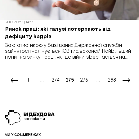
31.10.2023 | 14:37
Ринок праці: які галузі потерпають від
дефіциту кадрів
За статистикою у базі даних Державної служби
зайнятості налічується 103 тис. вакансій. Найбільший
попит на ринку праці, як і до війни, зберігається на
представників робітничих професій та сфери
торгівлі. Про це повідомляє Відбудова.Запоріжжя із
посиланням на дані Державного центру зайнятості.
1
…
274
275
276
…
288
За попередньою інформацією, найбільше вакансій
налічується: Зі зростанням кількості вакансій
поступово загострюється нестача кадрів за
окремими […]
МИ У СОЦМЕРЕЖАХ