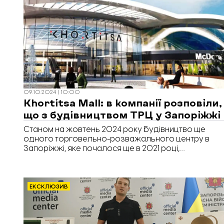
09.10.2024 | 10:00
Khortitsa Mall: в компанії розповіли,
що з будівництвом ТРЦ у Запоріжжі
Станом на жовтень 2024 року будівництво ще
одного торговельно-розважального центру в
Запоріжжі, яке почалося ще в 2021 році,
заморожене на початковій стадії. Про це в
інтервʼю Forbes розповів операційний директор
компанії-власника готелю Budhouse Group, голова
Української ради торгових центрів Максим
ЕКСКЛЮЗИВ
Гаврюшин, повідомляє «Відбудова. Запоріжжя».