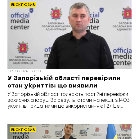
Ганна Добрянська успішно пройшла курс і
ЕКСКЛЮЗИВ
отримала сертифікат.
09.10.2024 | 12:00
У Запорізькій області перевірили
стан укриттів: що виявили
У Запорізькій області тривають постійні перевірки
захисних споруд. За результатами інспекції, з 1403
укриттів придатними до використання є 1127. Це
близько 87% від загальної кількості захисних
споруд. Про це під час брифінгу повідомив
заступник голови Запорізької ОДА Євген
Мироненко під час брифінгу, передає
ЕКСКЛЮЗИВ
кореспондент «Відбудови. Запоріжжя».