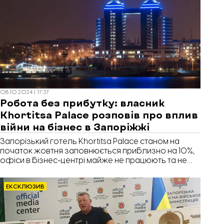
08.10.2024 | 17:37
Робота без прибутку: власник
Khortitsa Palace розповів про вплив
війни на бізнес в Запоріжжі
Запорізький готель Khortitsa Palace станом на
початок жовтня заповнюється приблизно на 10%,
офіси в бізнес-центрі майже не працюють та не
приносять прибутку — з орендарів не беруть
орендну плату. Про це в інтервʼю Forbes розповів
ЕКСКЛЮЗИВ
операційний директор компанії-власника готелю
Budhouse Group, голова Української ради
торгових центрів Максим Гаврюшин, повідомляє
«Відбудова. Запоріжжя».