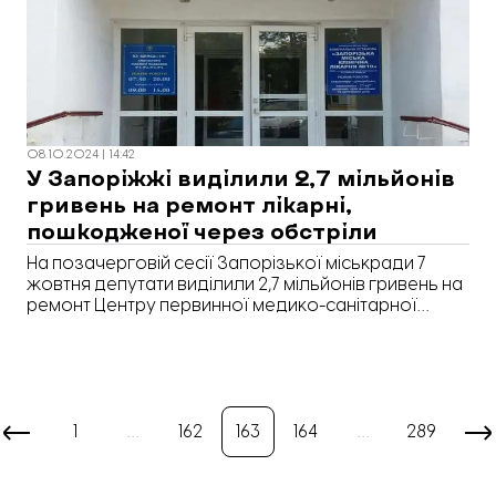
08.10.2024 | 14:42
У Запоріжжі виділили 2,7 мільйонів
гривень на ремонт лікарні,
пошкодженої через обстріли
На позачерговій сесії Запорізької міськради 7
жовтня депутати виділили 2,7 мільйонів гривень на
ремонт Центру первинної медико-санітарної
допомоги №10. Про це «Відбудова. Запоріжжя»
повідомляє з посиланням на рішення міськради
№7 від 07.10.2024 року.
1
…
162
163
164
…
289