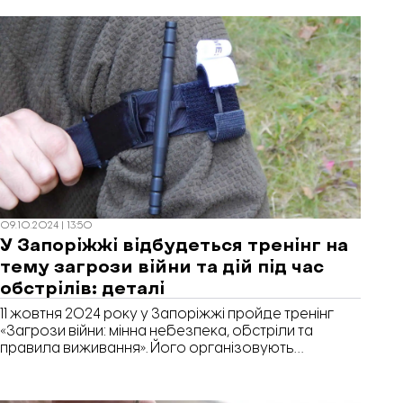
09.10.2024 | 13:50
У Запоріжжі відбудеться тренінг на
тему загрози війни та дій під час
обстрілів: деталі
11 жовтня 2024 року у Запоріжжі пройде тренінг
«Загрози війни: мінна небезпека, обстріли та
правила виживання». Його організовують
Благодійний фонд Сергія Притули разом з
Фондом «Південь». Долучитися можуть усі
бажаючі.