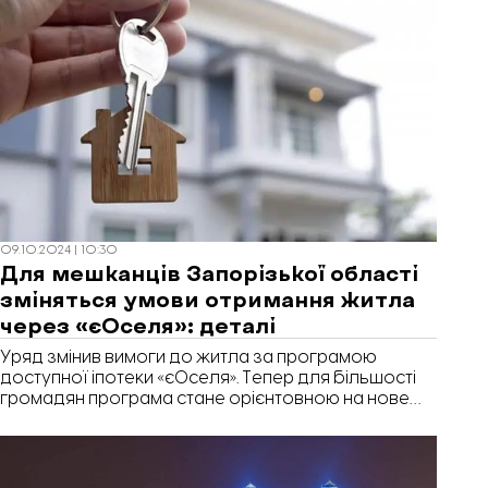
09.10.2024 | 10:30
Для мешканців Запорізької області
зміняться умови отримання житла
через «єОселя»: деталі
Уряд змінив вимоги до житла за програмою
доступної іпотеки «єОселя». Тепер для більшості
громадян програма стане орієнтовною на нове
або здане в експлуатацію житло не більше ніж три
роки тому. А ВПО зможуть купувати житло віком до
десяти років. Це стосується у мешканців
Запорізької області.