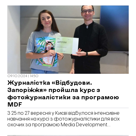
09.10.2024 | 14:50
Журналістка «Відбудови.
Запоріжжя» пройшла курс з
фотожурналістики за програмою
MDF
З 25 по 27 вересня у Києві відбулося інтенсивне
навчання на курсі з фотожурналістики для всіх
охочих за програмою Media Development
Foundation. Журналістка «Відбудови. Запоріжжя»