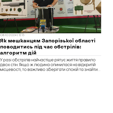
08.10.2024 | 12:13
Як мешканцям Запорізької області
поводитись під час обстрілів:
алгоритм дій
У разі обстрілів найчастіше рятує життя правило
двох стін. Якщо ж людина опинилася на відкритій
місцевості, то важливо зберігати спокій та знайти
укриття, як от ями чи залізобетонні споруди. Про
алгоритм дій під час обстрілів на брифінгу
розповів Олексій Арнаутов, начальник Навчально-
методичного центру цивільного захисту та
безпеки життєдіяльності ГУ ДСНС у Запорізькій
області, передає «Відбудова. Запоріжжя».