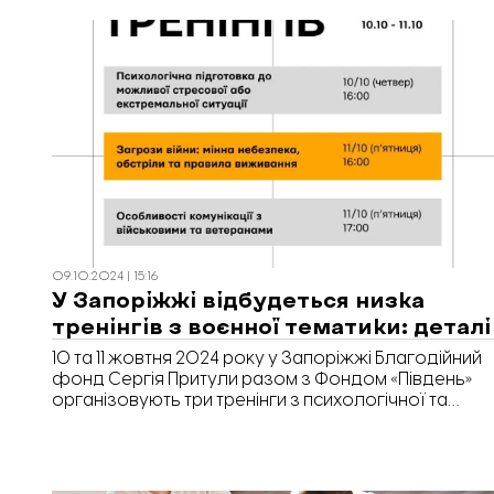
09.10.2024 | 15:16
У Запоріжжі відбудеться низка
тренінгів з воєнної тематики: деталі
10 та 11 жовтня 2024 року у Запоріжжі Благодійний
фонд Сергія Притули разом з Фондом «Південь»
організовують три тренінги з психологічної та
військової підготовки цивільних. Взяти участь у них
можуть всі бажаючі.