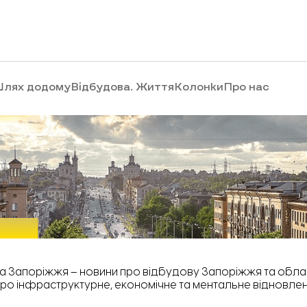
лях додому
Відбудова. Життя
Колонки
Про нас
а Запоріжжя – новини про відбудову Запоріжжя та област
ро інфраструктурне, економічне та ментальне відновлен