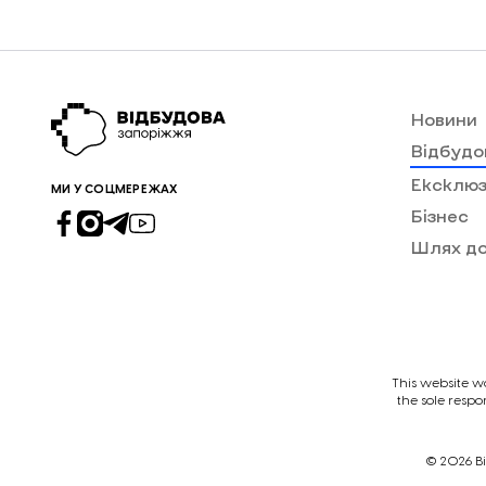
Новини
Відбудо
Ексклюз
МИ У СОЦМЕРЕЖАХ
Бізнес
Шлях д
This website w
the sole respo
© 2026
В