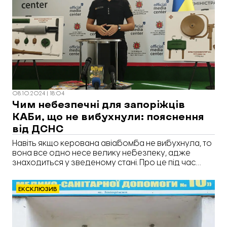
08.10.2024 | 18:04
Чим небезпечні для запоріжців
КАБи, що не вибухнули: пояснення
від ДСНС
Навіть якщо керована авіабомба не вибухнула, то
вона все одно несе велику небезпеку, адже
знаходиться у зведеному стані. Про це під час
брифінгу розповів Олексій Безверхней, капітан
служби цивільного захисту, головний фахівець
ЕКСКЛЮЗИВ
відділу гуманітарного розмінування управління
реагування на надзвичайні ситуації ситуації ГУ
ДСНС Запорізькій області, передає «Відбудова.
Запоріжжя».