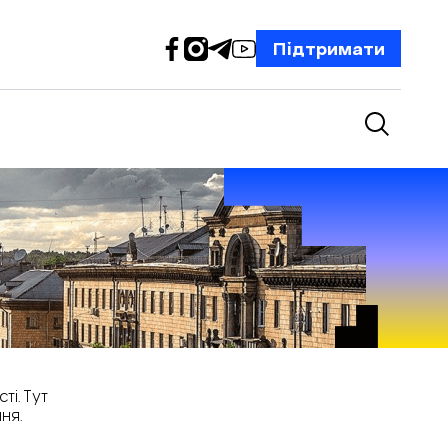
Підтримати
і. Тут
ня.