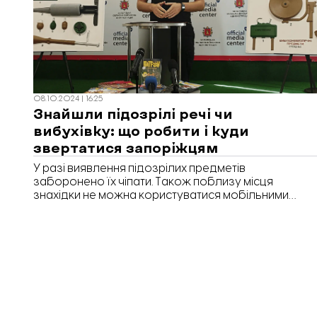
08.10.2024 | 16:25
Знайшли підозрілі речі чи
вибухівку: що робити і куди
звертатися запоріжцям
У разі виявлення підозрілих предметів
заборонено їх чіпати. Також поблизу місця
знахідки не можна користуватися мобільними
телефонами. Про алгоритм дій під час виявлення
вибухонебезпечних предметів під час брифінгу
розповів Олексій Безверхней, капітан служби
цивільного захисту, головний фахівець відділу
гуманітарного розмінування управління
реагування на надзвичайні ситуації ситуації ГУ
ДСНС Запорізькій області, передає «Відбудова.
Запоріжжя».