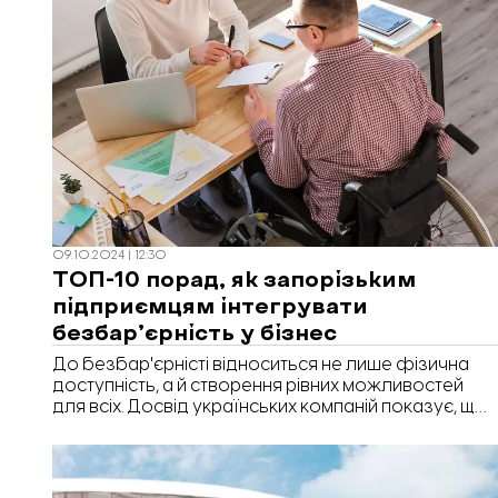
09.10.2024 | 12:30
ТОП-10 порад, як запорізьким
підприємцям інтегрувати
безбар’єрність у бізнес
До безбар'єрністі відноситься не лише фізична
доступність, а й створення рівних можливостей
для всіх. Досвід українських компаній показує, що
її впровадження може починатися з малих кроків,
які не потребують великих вкладень. Про це
говорили на дискусійному клубі Havas Talks,
передає «Відбудова. Запоріжжя».