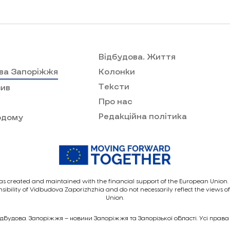
Відбудова. Життя
ва Запоріжжя
Колонки
Тексти
ив
Про нас
Редакційна політика
одому
as created and maintained with the financial support of the European Union. I
nsibility of Vidbudova Zaporizhzhia and do not necessarily reflect the views 
Union.
ідбудова. Запоріжжя – новини Запоріжжя та Запорізької області. Усі права