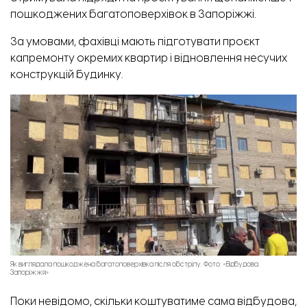
пошкоджених багатоповерхівок в Запоріжжі.
За умовами, фахівці мають підготувати проєкт
капремонту окремих квартир і відновлення несучих
конструкцій будинку.
Як виглядала пошкоджена багатоповерхівка після обстрілу. Фото: «Відбудова.
Запоріжжя»
Поки невідомо, скільки коштуватиме сама відбудова,