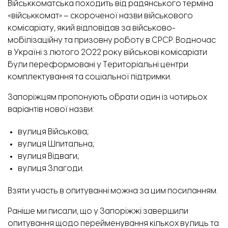
Військкоматська походить від радянського терміна
«військкомат» – скороченої назви військового
комісаріату, який відповідав за військово-
мобілізаційну та призовну роботу в СРСР. Водночас
в Україні з лютого 2022 року військові комісаріати
були переформовані у Територіальні центри
комплектування та соціальної підтримки.
Запоріжцям пропонують обрати один із чотирьох
варіантів нової назви:
вулиця Військова;
вулиця Шпитальна;
вулиця Відваги;
Постраждалий будинок на вул. Дунайська, 14.
вулиця Злагоди.
Взяти участь в опитуванні можна
за цим посиланням
.
Раніше ми писали, що у Запоріжжі завершили
опитування щодо перейменування
кількох вулиць та