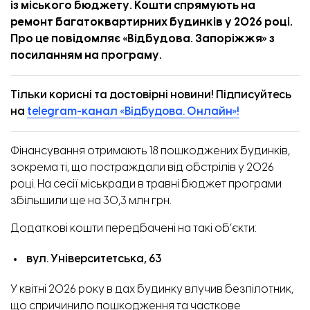
із міського бюджету. Кошти спрямують на
ремонт багатоквартирних будинків у 2026 році.
Про це повідомляє «
Відбудова. Запоріжжя
» з
посиланням
на програму.
Тільки корисні та достовірні новини! Підписуйтесь
на
telegram-канал «Відбудова. Онлайн»!
Фінансування отримають 18 пошкоджених будинків,
зокрема ті, що постраждали від обстрілів у 2026
році. На сесії міськради в травні бюджет програми
збільшили ще на 30,3 млн грн.
Додаткові кошти передбачені на такі об’єкти:
вул. Університетська, 63
У квітні 2026 року в дах будинку влучив безпілотник,
що спричинило пошкодження та часткове