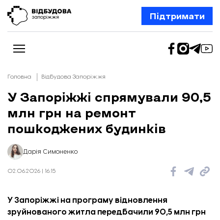
Підтримати
Головна
Відбудова Запоріжжя
У Запоріжжі спрямували 90,5
млн грн на ремонт
Новини
Відбудова Запоріжжя
пошкоджених будинків
Ексклюзив
Бізнес
Шлях додому
Дарія Симоненко
Відбудова. Життя
Колонки
02.06.2026 | 16:15
Про нас
Редакційна політика
У Запоріжжі на програму відновлення
зруйнованого житла передбачили 90,5 млн грн