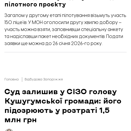
пілотного проєкту
Загалом у другому етапі пілотування візьмуть участь
150 ліцеїв. У МОН
оголосили
другу хвилю добору –
участь можна взяти, заповнивши
спеціальну анкету
та надіславши пакет необхідних документів. Подати
заявки ще можна до 26 січня 2026-го року.
Головна
Відбудова Запоріжжя
Суд залишив у СІЗО голову
Кушугумської громади: його
підозрюють у розтраті 1,5
млн грн