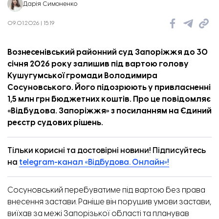
Дарія Симоненко
09.01.2026 | 15:19
Вознесенівський районний суд Запоріжжя до 30
січня 2026 року залишив під вартою голову
Кушугумської громади Володимира
Сосуновського. Його підозрюють у привласненні
1,5 млн грн бюджетних коштів. Про це повідомляє
«
Відбудова. Запоріжжя
» з
посиланням
на Єдиний
реєстр судових рішень.
Тільки корисні та достовірні новини! Підписуйтесь
на
telegram-канал «Відбудова. Онлайн»!
Сосуновський перебуватиме під вартою без права
внесення застави. Раніше він порушив умови застави,
виїхав за межі Запорізької області та планував