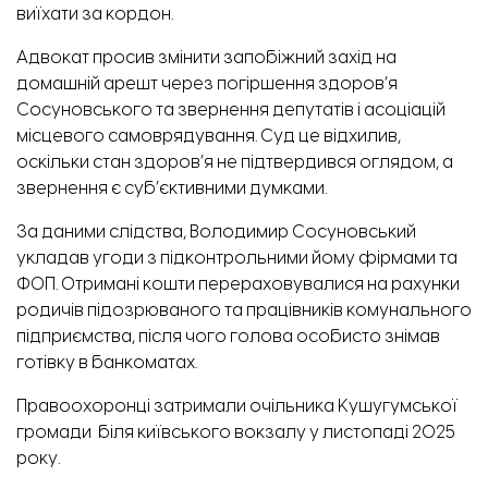
виїхати за кордон.
Адвокат просив змінити запобіжний захід на
домашній арешт через погіршення здоров’я
Сосуновського та звернення депутатів і асоціацій
місцевого самоврядування. Суд це відхилив,
оскільки стан здоров’я не підтвердився оглядом, а
звернення є суб’єктивними думками.
За даними слідства, Володимир Сосуновський
укладав угоди з підконтрольними йому фірмами та
ФОП. Отримані кошти перераховувалися на рахунки
родичів підозрюваного та працівників комунального
підприємства, після чого голова особисто знімав
готівку в банкоматах.
Правоохоронці
затримали очільника
Кушугумської
громади
біля київського вокзалу у листопаді 2025
року.