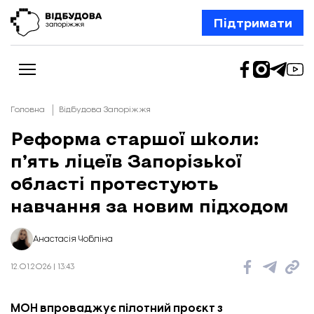
Підтримати
Головна
Відбудова Запоріжжя
Реформа старшої школи:
пʼять ліцеїв Запорізької
Новини
Відбудова Запоріжжя
області протестують
Ексклюзив
Бізнес
навчання за новим підходом
Шлях додому
Відбудова. Життя
Колонки
Анастасія Чобліна
Про нас
Редакційна політика
12.01.2026 | 13:43
МОН впроваджує пілотний проєкт з