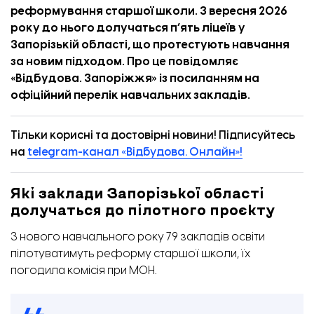
реформування старшої школи. З вересня 2026
року до нього долучаться пʼять ліцеїв у
Запорізькій області, що протестують навчання
за новим підходом. Про це повідомляє
«
Відбудова. Запоріжжя
» із посиланням на
офіційний
перелік
навчальних закладів.
Тільки корисні та достовірні новини! Підписуйтесь
на
telegram-канал «Відбудова. Онлайн»!
Які заклади Запорізької області
долучаться до пілотного проєкту
З нового навчального року 79 закладів освіти
пілотуватимуть реформу старшої школи, їх
погодила комісія при МОН.