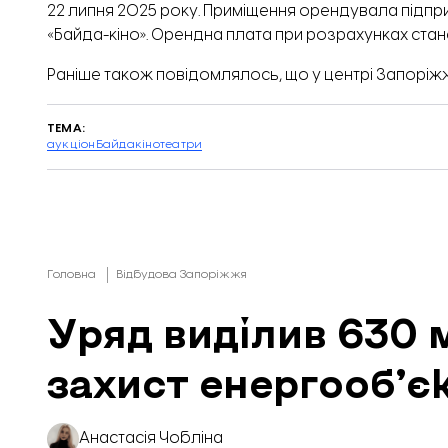
22 липня 2025 року. Приміщення орендувала підп
«Байда-кіно». Орендна плата при розрахунках станов
Раніше також повідомлялось, що у центрі Запорі
ТЕМА:
аукціон
Байда
кінотеатри
Головна
Відбудова Запоріжжя
Уряд виділив 630 
захист енергообʼєк
Анастасія Чобліна