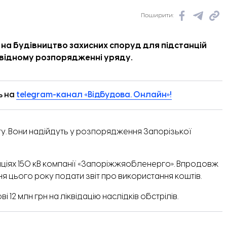
Поширити:
ь на будівництво захисних споруд для підстанцій
овідному розпорядженні уряду.
ь на
telegram-канал «Відбудова. Онлайн»!
. Вони надійдуть у розпорядження Запорізької
нціях 150 кВ компанії «Запоріжжяобленерго». Впродовж
ня цього року подати звіт про використання коштів.
і 12 млн грн
на ліквідацію наслідків обстрілів.