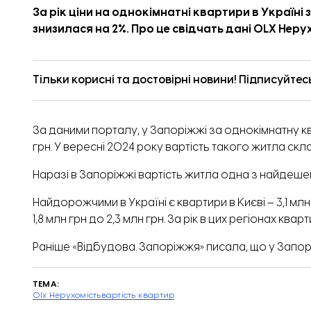
За рік ціни на однокімнатні квартири в Україні
знизилася на 2%. Про це
свідчать
дані OLX Нерух
Тільки корисні та достовірні новини! Підписуйтес
За даними порталу, у Запоріжжі за однокімнатну к
грн. У вересні 2024 року вартість такого житла скла
Наразі в Запоріжжі вартість житла одна з найдешевш
Найдорожчими в Україні є квартири в Києві – 3,1 млн
1,8 млн грн до 2,3 млн грн. За рік в цих регіонах кв
Раніше «Відбудова. Запоріжжя» писала, що у Зап
ТЕМА:
Olx Нерухомість
вартість квартир