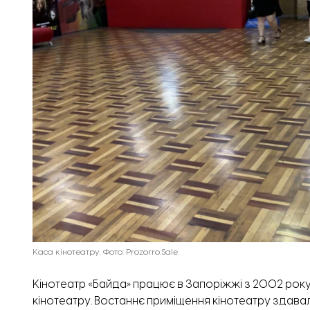
Каса кінотеатру. Фото: Prozorro.Sale
Кінотеатр «Байда»
працює
в Запоріжжі з 2002 року
кінотеатру. Востаннє приміщення кінотеатру здава