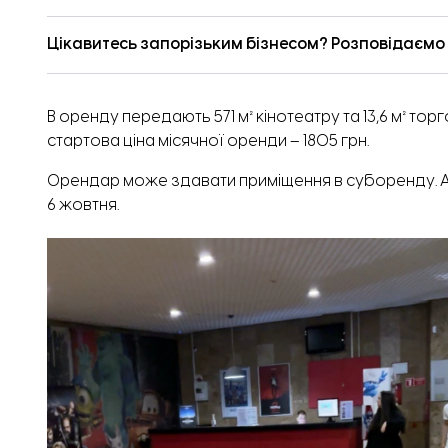
Цікавитесь запорізьким бізнесом? Розповідаємо п
В оренду передають 571 м² кінотеатру та 13,6 м² тор
стартова ціна місячної оренди – 1805 грн.
Орендар може здавати приміщення в суборенду. 
6 жовтня.