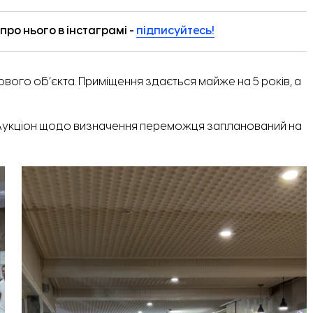
ро нього в інстаграмі -
підписуйтесь!
гового об’єкта. Приміщення здається майже на 5 років, а
Аукціон щодо визначення переможця запланований на