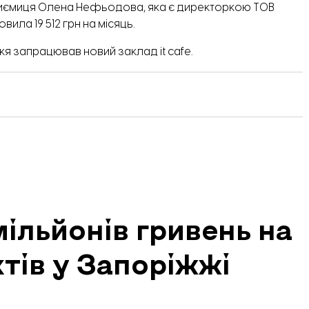
риємиця Олена Нефьодова, яка є директоркою ТОВ
ила 19 512 грн на місяць.
жжя запрацював новий
заклад it cafe.
мільйонів гривень на
тів у Запоріжжі