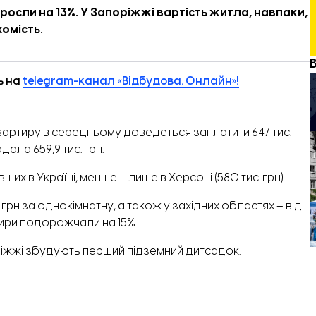
 зросли на 13%. У Запоріжжі вартість житла, навпаки,
омість.
ь на
telegram-канал «Відбудова. Онлайн»!
вартиру в середньому доведеться заплатити 647 тис.
дала 659,9 тис. грн.
их в Україні, менше – лише в Херсоні (580 тис. грн).
 грн за однокімнатну, а також у західних областях – від
артири подорожчали на 15%.
оріжжі збудують перший
підземний дитсадок
.