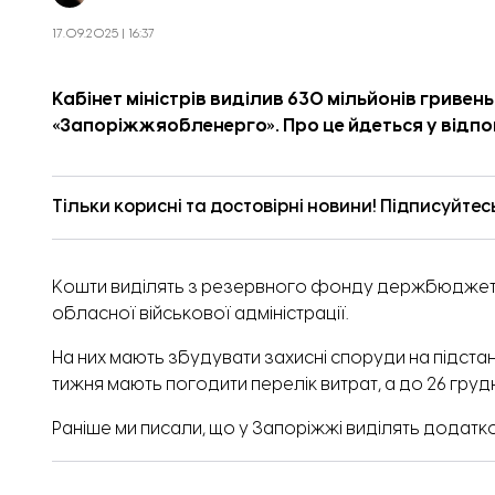
17.09.2025 | 16:37
Кабінет міністрів виділив 630 мільйонів гривен
«Запоріжжяобленерго». Про це
йдеться
у відп
Тільки корисні та достовірні новини! Підписуйтес
Кошти виділять з резервного фонду держбюджету
обласної військової адміністрації.
На них мають збудувати захисні споруди на підста
тижня мають погодити перелік витрат, а до 26 груд
Раніше ми писали, що у Запоріжжі виділять
додатков
ТЕМА: