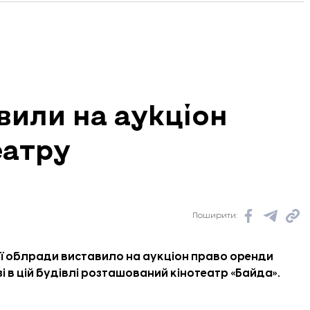
вили на аукціон
еатру
Поширити:
ої облради виставило на аукціон право оренди
і в цій будівлі розташований кінотеатр «Байда».