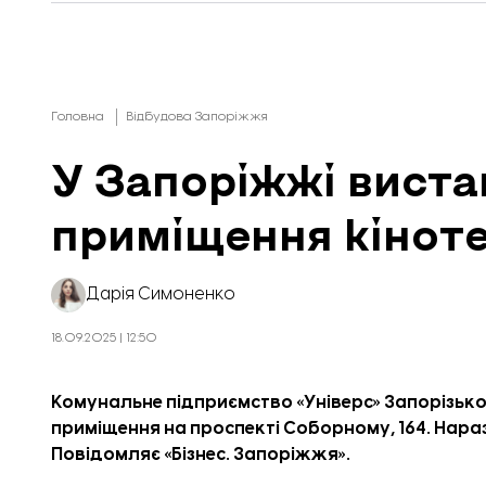
Головна
Відбудова Запоріжжя
У Запоріжжі виста
приміщення кінот
Дарія Симоненко
18.09.2025 | 12:50
Комунальне підприємство «Універс» Запорізьк
приміщення на проспекті Соборному, 164. Нараз
Повідомляє «
Бізнес. Запоріжжя
».