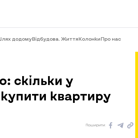
лях додому
Відбудова. Життя
Колонки
Про нас
: скільки у
 купити квартиру
Поширити: