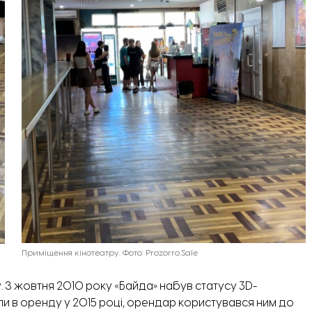
Приміщення кінотеатру. Фото: Prozorro.Sale
. З жовтня 2010 року «Байда» набув статусу 3D-
ли в оренду у 2015 році, орендар користувався ним до