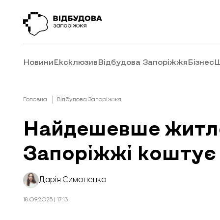
Новини
Ексклюзив
Відбудова Запоріжжя
Бізнес
Ш
Головна
Відбудова Запоріжжя
Найдешевше житло
Запоріжжі коштує
Дарія Симоненко
18.09.2025 | 17:13