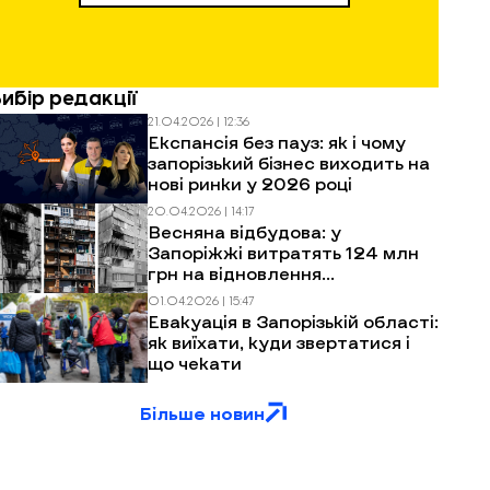
Вибір редакції
21.04.2026 | 12:36
Експансія без пауз: як і чому
запорізький бізнес виходить на
нові ринки у 2026 році
20.04.2026 | 14:17
Весняна відбудова: у
Запоріжжі витратять 124 млн
грн на відновлення
багатоповерхівок після
01.04.2026 | 15:47
обстрілів
Евакуація в Запорізькій області:
як виїхати, куди звертатися і
що чекати
Більше новин