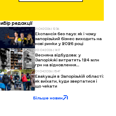
Вибір редакції
21.04.2026 | 12:36
Експансія без пауз: як і чому
запорізький бізнес виходить на
нові ринки у 2026 році
20.04.2026 | 14:17
Весняна відбудова: у
Запоріжжі витратять 124 млн
грн на відновлення
багатоповерхівок після
01.04.2026 | 15:47
обстрілів
Евакуація в Запорізькій області:
як виїхати, куди звертатися і
що чекати
Більше новин