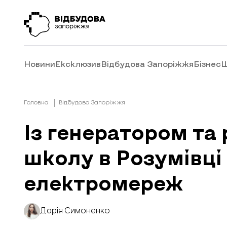
Новини
Ексклюзив
Відбудова Запоріжжя
Бізнес
Ш
Головна
Відбудова Запоріжжя
Із генератором та
школу в Розумівці
електромереж
Дарія Симоненко