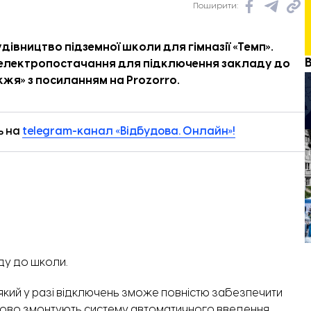
Поширити:
дівництво підземної школи для гімназії «Темп».
ї електропостачання для підключення закладу до
іжжя
» з
посиланням
на Prozorro.
ь на
telegram-канал «Відбудова. Онлайн»!
ду до школи.
 який у разі відключень зможе повністю забезпечити
тково змонтують систему автоматичного введення