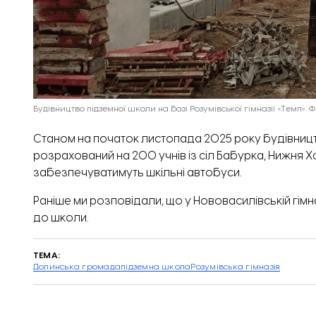
Будівництво підземної школи на базі Розумівської гімназії «Темп».
Станом на початок листопада 2025 року
будівниц
розрахований на 200 учнів із сіл Бабурка, Нижня Х
забезпечуватимуть шкільні автобуси.
Раніше ми розповідали, що у Нововасилівській гімна
до школи.
ТЕМА:
Долинська громада
підземна школа
Розумівська гімназія