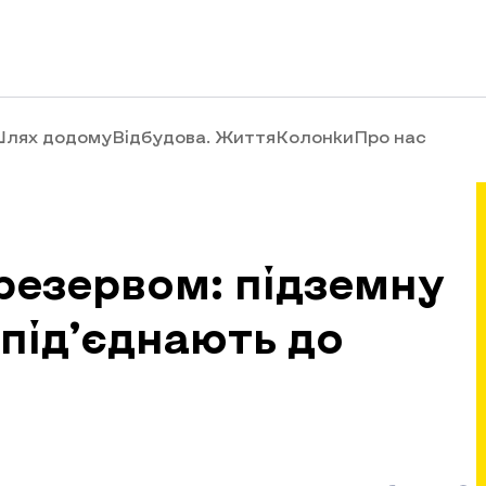
лях додому
Відбудова. Життя
Колонки
Про нас
 резервом: підземну
 під’єднають до