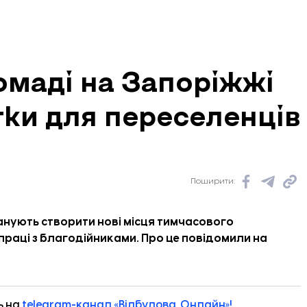
омаді на Запоріжжі
тки для переселенців
Поширити:
ланують створити нові місця тимчасового
праці з благодійниками. Про це
повідомили
на
ь на
telegram-канал «Відбудова. Онлайн»!