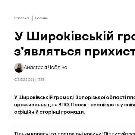
Головна
Новини
У Широківській гр
зʼявляться прихис
Анастасія Чобліна
03.02.2026 | 13:38
У Широківській громаді Запорізької області п
проживання для ВПО. Проєкт реалізують у спів
офіційній сторінці громади.
Тільки корисні та достовірні новини! Підписуйтес