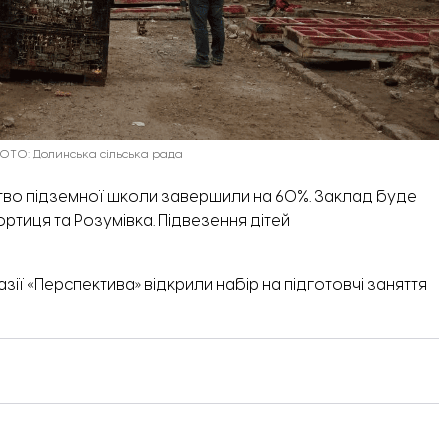
 ФОТО: Долинська сільська рада
тво підземної школи
завершили на 60%. Заклад буде
ортиця та Розумівка. Підвезення дітей
зії «
Перспектива
» відкрили набір на підготовчі заняття