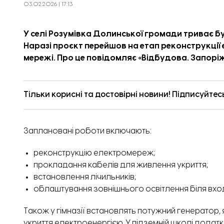
03.02.2026 | 17:13
У селі Розумівка Долинської громади триває бу
Наразі проєкт перейшов на етап реконструкці
мережі. Про це повідомляє «
Відбудова. Запор
Тільки корисні та достовірні новини! Підписуйтес
Заплановані роботи включають:
реконструкцію електромереж;
прокладання кабелів для живлення укриття;
встановлення лічильників;
облаштування зовнішнього освітлення біля вхо
Також у гімназії встановлять потужний генератор,
укриття електроенергією. У підземній школі дода